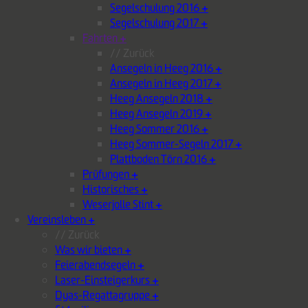
Segelschulung 2016
+
Segelschulung 2017
+
Fahrten
+
// Zurück
Ansegeln in Heeg 2016
+
Ansegeln in Heeg 2017
+
Heeg Ansegeln 2018
+
Heeg Ansegeln 2019
+
Heeg Sommer 2016
+
Heeg Sommer-Segeln 2017
+
Plattboden Törn 2016
+
Prüfungen
+
Historisches
+
Weserjolle Stint
+
Vereinsleben
+
// Zurück
Was wir bieten
+
Feierabendsegeln
+
Laser-Einsteigerkurs
+
Dyas-Regattagruppe
+