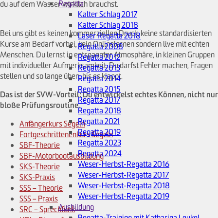
Regatta
du auf dem Wasser wirklich brauchst.
Kalter Schlag 2017
Kalter Schlag 2018
Bei uns gibt es keinen kommerziellen Druck, keine standardisierten
Laser Regatta 2018
Kurse am Bedarf vorbei, kein Onlinelernen sondern live mit echten
Regatta 2008
Menschen. Du lernst in entspannter Atmosphäre, in kleinen Gruppen
Regatta 2012
mit individueller Aufmerksamkeit. Du darfst Fehler machen, Fragen
Regatta 2013
stellen und so lange üben, bis es klappt.
Regatta 2014
Regatta 2015
Das ist der SVW-Vorteil: Du entwickelst echtes Können, nicht nur
Regatta 2017
bloße Prüfungsroutine.
Regatta 2018
Regatta 2021
Anfängerkurs Segeln
Regatta 2019
Fortgeschrittenenkurs Segeln
Regatta 2023
SBF-Theorie
Regatta 2024
SBF-Motorbootausbildung
Weser-Herbst-Regatta 2016
SKS-Theorie
Weser-Herbst-Regatta 2017
SKS-Praxis
Weser-Herbst-Regatta 2018
SSS – Theorie
Weser-Herbst-Regatta 2019
SSS – Praxis
Ausbildung
SRC – Sprechfunk
Regatta-Training mit Katharina Leukel