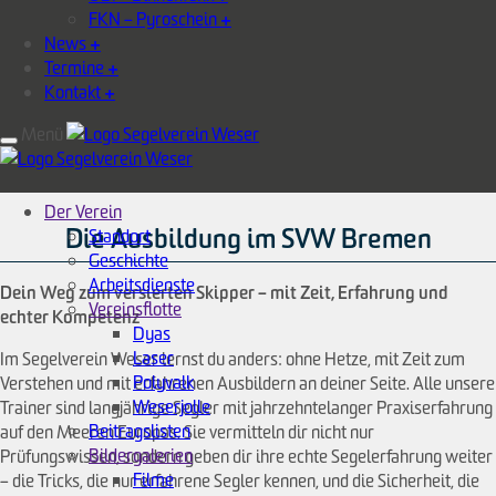
FKN – Pyroschein
+
News
+
Termine
+
Kontakt
+
Menü
Der Verein
Die Ausbildung im SVW Bremen
Standort
Geschichte
Arbeitsdienste
Dein Weg zum versierten Skipper – mit Zeit, Erfahrung und
Vereinsflotte
echter Kompetenz
Dyas
Laser
Im Segelverein Weser lernst du anders: ohne Hetze, mit Zeit zum
Polyvalk
Verstehen und mit erfahrenen Ausbildern an deiner Seite. Alle unsere
Weserjolle
Trainer sind langjährige Segler mit jahrzehntelanger Praxiserfahrung
Beitragslisten
auf den Meeren Europas. Sie vermitteln dir nicht nur
Bildergalerien
Prüfungswissen, sondern geben dir ihre echte Segelerfahrung weiter
Filme
– die Tricks, die nur erfahrene Segler kennen, und die Sicherheit, die