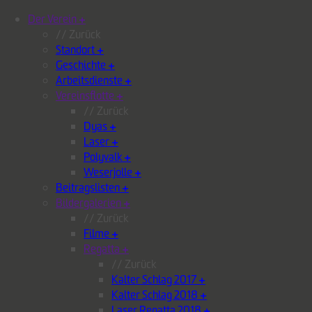
Der Verein
+
// Zurück
Standort
+
Geschichte
+
Arbeitsdienste
+
Vereinsflotte
+
// Zurück
Dyas
+
Laser
+
Polyvalk
+
Weserjolle
+
Beitragslisten
+
Bildergalerien
+
// Zurück
Filme
+
Regatta
+
// Zurück
Kalter Schlag 2017
+
Kalter Schlag 2018
+
Laser Regatta 2018
+