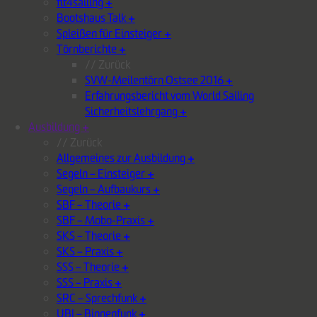
fit4sailing
+
Bootshaus Talk
+
Spleißen für Einsteiger
+
Törnberichte
+
// Zurück
SVW-Meilentörn Ostsee 2016
+
Erfahrungsbericht vom World Sailing
Sicherheitslehrgang
+
Ausbildung
+
// Zurück
Allgemeines zur Ausbildung
+
Segeln – Einsteiger
+
Segeln – Aufbaukurs
+
SBF – Theorie
+
SBF – Mobo-Praxis
+
SKS – Theorie
+
SKS – Praxis
+
SSS – Theorie
+
SSS – Praxis
+
SRC – Sprechfunk
+
UBI – Binnenfunk
+