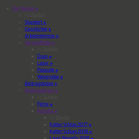
Der Verein
+
// Zurück
Standort
+
Geschichte
+
Arbeitsdienste
+
Vereinsflotte
+
// Zurück
Dyas
+
Laser
+
Polyvalk
+
Weserjolle
+
Beitragslisten
+
Bildergalerien
+
// Zurück
Filme
+
Regatta
+
// Zurück
Kalter Schlag 2017
+
Kalter Schlag 2018
+
Laser Regatta 2018
+