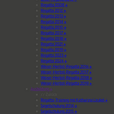
Regatta 2008
+
Regatta 2012
+
Regatta 2013
+
Regatta 2014
+
Regatta 2015
+
Regatta 2017
+
Regatta 2018
+
Regatta 2021
+
Regatta 2019
+
Regatta 2023
+
Regatta 2024
+
Weser-Herbst-Regatta 2016
+
Weser-Herbst-Regatta 2017
+
Weser-Herbst-Regatta 2018
+
Weser-Herbst-Regatta 2019
+
Ausbildung
+
// Zurück
Regatta-Training mit Katharina Leukel
+
Segelschulung 2014
+
Segelschulung 2015
+