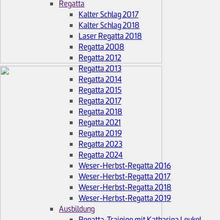
Regatta
Kalter Schlag 2017
Kalter Schlag 2018
Laser Regatta 2018
Regatta 2008
Regatta 2012
Regatta 2013
Regatta 2014
Regatta 2015
Regatta 2017
Regatta 2018
Regatta 2021
Regatta 2019
Regatta 2023
Regatta 2024
Weser-Herbst-Regatta 2016
Weser-Herbst-Regatta 2017
Weser-Herbst-Regatta 2018
Weser-Herbst-Regatta 2019
Ausbildung
Regatta-Training mit Katharina Leukel