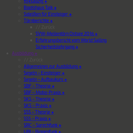
fit4sailing
+
Bootshaus Talk
+
Spleißen für Einsteiger
+
Törnberichte
+
// Zurück
SVW-Meilentörn Ostsee 2016
+
Erfahrungsbericht vom World Sailing
Sicherheitslehrgang
+
Ausbildung
+
// Zurück
Allgemeines zur Ausbildung
+
Segeln – Einsteiger
+
Segeln – Aufbaukurs
+
SBF – Theorie
+
SBF – Mobo-Praxis
+
SKS – Theorie
+
SKS – Praxis
+
SSS – Theorie
+
SSS – Praxis
+
SRC – Sprechfunk
+
UBI – Binnenfunk
+