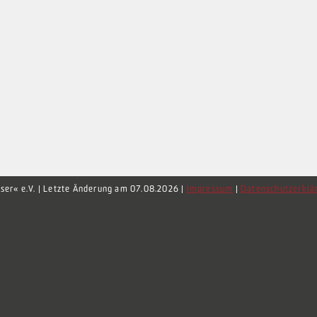
ser« e.V. | Letzte Änderung am 07.08.2026 |
Impressum
|
Datenschutzerklä