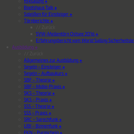
fit4sailing
+
Bootshaus Talk
+
Spleißen für Einsteiger
+
Törnberichte
+
// Zurück
SVW-Meilentörn Ostsee 2016
+
Erfahrungsbericht vom World Sailing Sicherheits
Ausbildung
+
// Zurück
Allgemeines zur Ausbildung
+
Segeln – Einsteiger
+
Segeln – Aufbaukurs
+
SBF – Theorie
+
SBF – Mobo-Praxis
+
SKS – Theorie
+
SKS – Praxis
+
SSS – Theorie
+
SSS – Praxis
+
SRC – Sprechfunk
+
UBI – Binnenfunk
+
FKN – Pyroschein
+