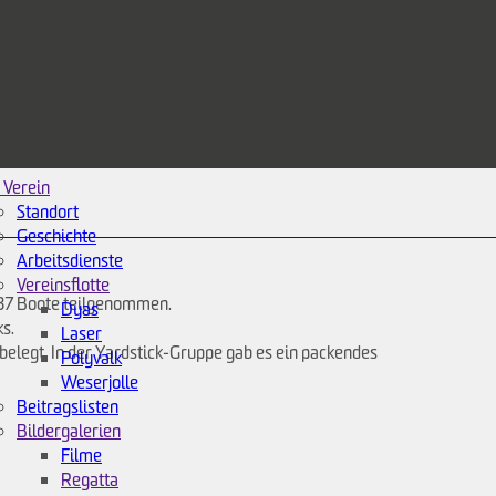
 Verein
Standort
Geschichte
Arbeitsdienste
Vereinsflotte
n 37 Boote teilgenommen.
Dyas
ks.
Laser
z belegt. In der Yardstick-Gruppe gab es ein packendes
Polyvalk
Weserjolle
Beitragslisten
Bildergalerien
Filme
Regatta