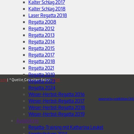
Kalter Schlag 2017
Kalter Schlag 2018
Laser Regatta 2018
Regatta 2008
Regatta 2012
Regatta 2013
Regatta 2014
Regatta 2015
Regatta 2017
Regatta 2018
Regatta 2021
Regatta 2019
rung
| *Quelle Gezeitendaten:
BSH
Regatta 2023
Regatta 2024
Weser-Herbst-Regatta 2016
powered by webEdition CMS
Weser-Herbst-Regatta 2017
Weser-Herbst-Regatta 2018
Weser-Herbst-Regatta 2019
Ausbildung
Regatta-Training mit Katharina Leukel
Segelschulung 2014