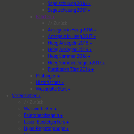
Segelschulung 2016
+
Segelschulung 2017
+
Fahrten
+
// Zurück
Ansegeln in Heeg 2016
+
Ansegeln in Heeg 2017
+
Heeg Ansegeln 2018
+
Heeg Ansegeln 2019
+
Heeg Sommer 2016
+
Heeg Sommer-Segeln 2017
+
Plattboden Törn 2016
+
Prüfungen
+
Historisches
+
Weserjolle Stint
+
Vereinsleben
+
// Zurück
Was wir bieten
+
Feierabendsegeln
+
Laser-Einsteigerkurs
+
Dyas-Regattagruppe
+