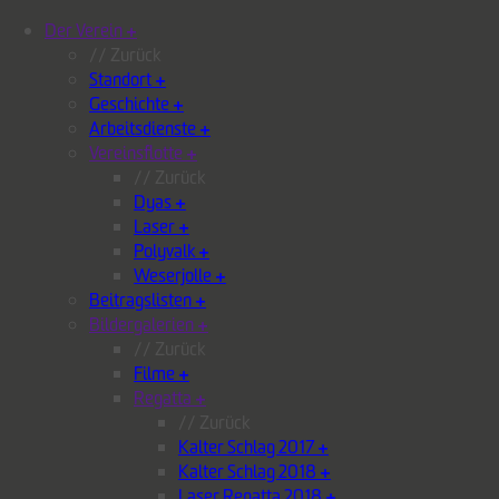
Der Verein
+
// Zurück
Standort
+
Geschichte
+
Arbeitsdienste
+
Vereinsflotte
+
// Zurück
Dyas
+
Laser
+
Polyvalk
+
Weserjolle
+
Beitragslisten
+
Bildergalerien
+
// Zurück
Filme
+
Regatta
+
// Zurück
Kalter Schlag 2017
+
Kalter Schlag 2018
+
Laser Regatta 2018
+