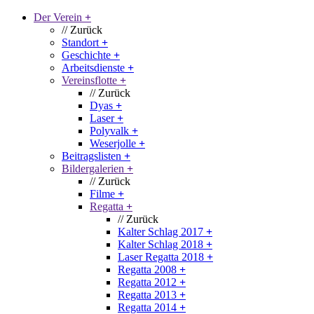
Der Verein
+
// Zurück
Standort
+
Geschichte
+
Arbeitsdienste
+
Vereinsflotte
+
// Zurück
Dyas
+
Laser
+
Polyvalk
+
Weserjolle
+
Beitragslisten
+
Bildergalerien
+
// Zurück
Filme
+
Regatta
+
// Zurück
Kalter Schlag 2017
+
Kalter Schlag 2018
+
Laser Regatta 2018
+
Regatta 2008
+
Regatta 2012
+
Regatta 2013
+
Regatta 2014
+