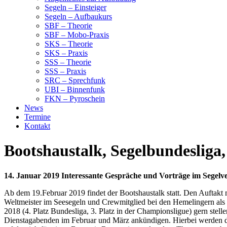
Segeln – Einsteiger
Segeln – Aufbaukurs
SBF – Theorie
SBF – Mobo-Praxis
SKS – Theorie
SKS – Praxis
SSS – Theorie
SSS – Praxis
SRC – Sprechfunk
UBI – Binnenfunk
FKN – Pyroschein
News
Termine
Kontakt
Bootshaustalk, Segelbundesliga
14. Januar 2019
Interessante Gespräche und Vorträge im Segelve
Ab dem 19.Februar 2019 findet der Bootshaustalk statt. Den Auftak
Weltmeister im Seesegeln und Crewmitglied bei den Hemelingern als l
2018 (4. Platz Bundesliga, 3. Platz in der Championsligue) gern ste
Dienstagabenden im Februar und März ankündigen. Hierbei werden die