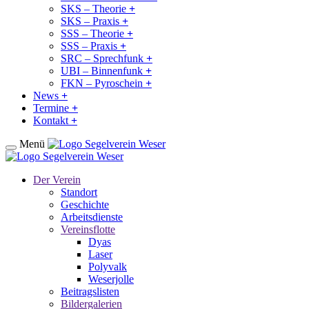
SKS – Theorie
+
SKS – Praxis
+
SSS – Theorie
+
SSS – Praxis
+
SRC – Sprechfunk
+
UBI – Binnenfunk
+
FKN – Pyroschein
+
News
+
Termine
+
Kontakt
+
Menü
Der Verein
Standort
Geschichte
Arbeitsdienste
Vereinsflotte
Dyas
Laser
Polyvalk
Weserjolle
Beitragslisten
Bildergalerien