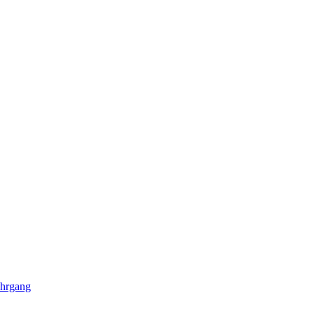
ehrgang