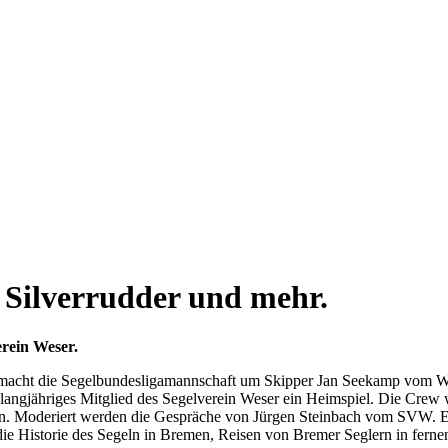
, Silverrudder und mehr.
rein Weser.
t macht die Segelbundesligamannschaft um Skipper Jan Seekamp vom Wa
angjähriges Mitglied des Segelverein Weser ein Heimspiel. Die Crew wi
llen. Moderiert werden die Gespräche von Jürgen Steinbach vom SVW. E
 Historie des Segeln in Bremen, Reisen von Bremer Seglern in fernen 