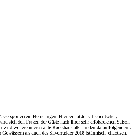
ssersportverein Hemelingen. Hierbei hat Jens Tschentscher,
rd sich den Fragen der Gäste nach Ihrer sehr erfolgreichen Saison
r wird weitere interessante Bootshaustalks an den darauffolgenden 7
Gewässern als auch das Silverrudder 2018 (stürmisch, chaotisch,