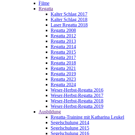
Filme
Regatta
Kalter Schlag 2017
Kalter Schlag 2018
Laser Regatta 2018
Regatta 2008
Regatta 2012
Regatta 2013
Regatta 2014
Regatta 2015
Regatta 2017
Regatta 2018
Regatta 2021
Regatta 2019
Regatta 2023
Regatta 2024
Weser-Herbst-Regatta 2016
Weser-Herbst-Regatta 2017
Weser-Herbst-Regatta 2018
Weser-Herbst-Regatta 2019
Ausbildung
Regatta-Training mit Katharina Leukel
Segelschulung 2014
Segelschulung 2015
Segelschulung 2016