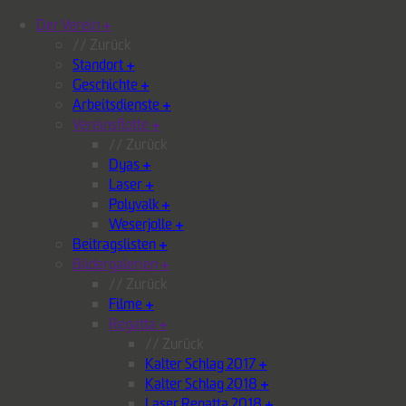
Der Verein
+
// Zurück
Standort
+
Geschichte
+
Arbeitsdienste
+
Vereinsflotte
+
// Zurück
Dyas
+
Laser
+
Polyvalk
+
Weserjolle
+
Beitragslisten
+
Bildergalerien
+
// Zurück
Filme
+
Regatta
+
// Zurück
Kalter Schlag 2017
+
Kalter Schlag 2018
+
Laser Regatta 2018
+