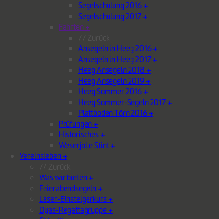
Segelschulung 2016
+
Segelschulung 2017
+
Fahrten
+
// Zurück
Ansegeln in Heeg 2016
+
Ansegeln in Heeg 2017
+
Heeg Ansegeln 2018
+
Heeg Ansegeln 2019
+
Heeg Sommer 2016
+
Heeg Sommer-Segeln 2017
+
Plattboden Törn 2016
+
Prüfungen
+
Historisches
+
Weserjolle Stint
+
Vereinsleben
+
// Zurück
Was wir bieten
+
Feierabendsegeln
+
Laser-Einsteigerkurs
+
Dyas-Regattagruppe
+