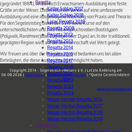
Regatta
(gegründet 1884), im Bereich Erwachsenen-Ausbildung eine feste
Kalter Schlag 2017
Größe an der Weser. Dabei setzt der Verein auf eine umfassende
Kalter Schlag 2018
Ausbildung und eine ausgewogene Mischung von Praxis und Theorie.
Laser Regatta 2018
Für den Segeleinstieg bietet der SVW seine Kurse auf den
Regatta 2008
unterschiedlichsten und zum Teil anspruchsvollen Bootstypen
Regatta 2012
(Polyvalk, Randmeerjolle, Zugvogel oder Dyas) an. In der traditionell
Regatta 2013
geprägten Region wird auf die Seemannschaft viel Wert gelegt.
Regatta 2014
Wir freuen uns über die Prämierung und bedanken uns bei allen
Regatta 2015
Beteiligten, die diese Auszeichnung ermöglicht haben.
Regatta 2017
Regatta 2018
Copyright 2014 - Segelverein »Weser« e.V. | Letzte Änderung am
Regatta 2021
06.08.2026 |
Impressum
|
Datenschutzerklärung
| *Quelle Gezeitendaten:
Regatta 2019
BSH
Regatta 2023
powered by webEdition CMS
Regatta 2024
Weser-Herbst-Regatta 2016
Weser-Herbst-Regatta 2017
Weser-Herbst-Regatta 2018
Weser-Herbst-Regatta 2019
Ausbildung
Regatta-Training mit Katharina Leukel