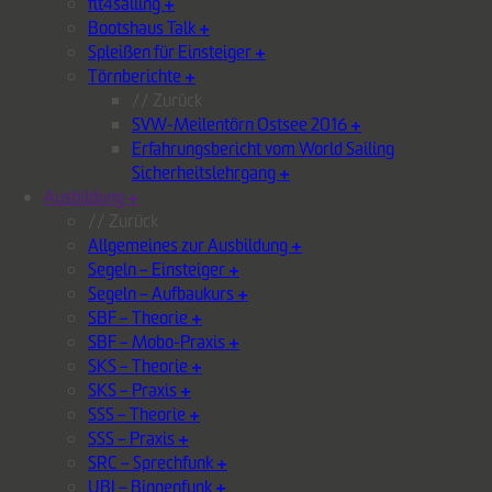
fit4sailing
+
Bootshaus Talk
+
Spleißen für Einsteiger
+
Törnberichte
+
// Zurück
SVW-Meilentörn Ostsee 2016
+
Erfahrungsbericht vom World Sailing
Sicherheitslehrgang
+
Ausbildung
+
// Zurück
Allgemeines zur Ausbildung
+
Segeln – Einsteiger
+
Segeln – Aufbaukurs
+
SBF – Theorie
+
SBF – Mobo-Praxis
+
SKS – Theorie
+
SKS – Praxis
+
SSS – Theorie
+
SSS – Praxis
+
SRC – Sprechfunk
+
UBI – Binnenfunk
+