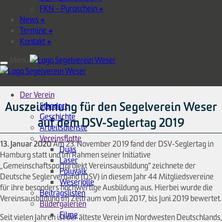
FKN – Pyroschein
+
News
+
Termine
+
Kontakt
+
Menü
Der Verein
Auszeichnung für den Segelverein Weser
Standort
Geschichte
auf dem DSV-Seglertag 2019
Arbeitsdienste
Vereinsflotte
13. Januar 2020
Am 23. November 2019 fand der DSV-Seglertag in
Dyas
Hamburg statt und im Rahmen seiner Initiative
Laser
„Gemeinschaftsportprojekt Vereinsausbildung" zeichnete der
Polyvalk
Deutsche Seglerverband (DSV) in diesem Jahr 44 Mitgliedsvereine
Weserjolle
für ihre besonders hochwertige Ausbildung aus. Hierbei wurde die
Beitragslisten
Vereinsausbildung im Zeitraum vom Juli 2017, bis Juni 2019 bewertet.
Bildergalerien
Filme
Seit vielen Jahren ist der älteste Verein im Nordwesten Deutschlands,