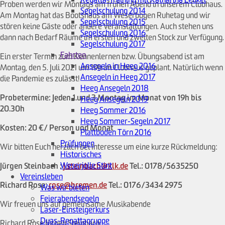
Proben werden wir Montags am frühen Abend in unserem Clubhaus.
Segelschulung 2014
Am Montag hat das Bootshaus am Weserbogen Ruhetag und wir
Segelschulung 2015
stören keine Gäste oder andere Veranstaltungen. Auch stehen uns
Segelschulung 2016
dann nach Bedarf Räume im ersten und zweiten Stock zur Verfügung.
Segelschulung 2017
Fahrten
Ein erster Termin zum Kennenlernen bzw. Übungsabend ist am
Ansegeln in Heeg 2016
Montag, den 5. Juli 2021 um 19h im Clubhaus geplant. Natürlich wenn
Ansegeln in Heeg 2017
die Pandemie es zulässt!
Heeg Ansegeln 2018
Probetermine: Jeden 1.und 3.Montag im Monat von 19h bis
Heeg Ansegeln 2019
20.30h
Heeg Sommer 2016
Heeg Sommer-Segeln 2017
Kosten: 20 €/ Person und Monat
Plattboden Törn 2016
Prüfungen
Wir bitten Euch herzlich bei Interesse um eine kurze Rückmeldung:
Historisches
Weserjolle Stint
Jürgen Steinbach :
j.steinbach@klk.de
Tel.: 0178/5635250
Vereinsleben
Richard Rose:
rose@bremen.de
Tel.: 0176/3434 2975
Was wir bieten
Feierabendsegeln
Wir freuen uns auf gemeinsame Musikabende
Laser-Einsteigerkurs
Dyas-Regattagruppe
Richard Rose Jürgen Steinbach