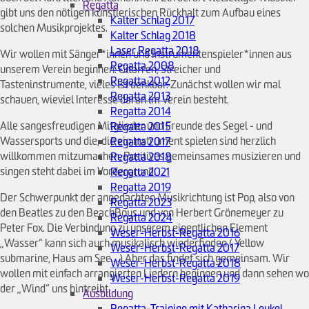
Regatta
gibt uns den nötigen künstlerischen Rückhalt zum Aufbau eines
Kalter Schlag 2017
solchen Musikprojektes.
Kalter Schlag 2018
Laser Regatta 2018
Wir wollen mit Sänger*innen und Instrumentenspieler*innen aus
Regatta 2008
unserem Verein beginnen. Gitarren, Streicher und
Regatta 2012
Tasteninstrumente, vieles ist denkbar. Zunächst wollen wir mal
Regatta 2013
schauen, wieviel Interesse daran im Verein besteht.
Regatta 2014
Alle sangesfreudigen Mitglieder und Freunde des Segel - und
Regatta 2015
Wassersports und die, die ein Instrument spielen sind herzlich
Regatta 2017
willkommen mitzumachen. Positives gemeinsames musizieren und
Regatta 2018
singen steht dabei im Vordergrund.
Regatta 2021
Regatta 2019
Der Schwerpunkt der angedachten Musikrichtung ist Pop, also von
Regatta 2023
den Beatles zu den BeachBoys und von Herbert Grönemeyer zu
Regatta 2024
Peter Fox. Die Verbindung zu unserem eigentlichen Element
Weser-Herbst-Regatta 2016
„Wasser“ kann sich auch musikalisch wiederfinden ( Yellow
Weser-Herbst-Regatta 2017
submarine, Haus am See....) Aber das findet sich gemeinsam. Wir
Weser-Herbst-Regatta 2018
wollen mit einfach arrangierten Liedern beginnen und dann sehen wo
Weser-Herbst-Regatta 2019
der „Wind“ uns hintreibt.
Ausbildung
Regatta-Training mit Katharina Leukel