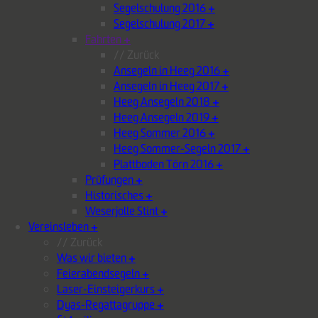
Segelschulung 2016
+
Segelschulung 2017
+
Fahrten
+
// Zurück
Ansegeln in Heeg 2016
+
Ansegeln in Heeg 2017
+
Heeg Ansegeln 2018
+
Heeg Ansegeln 2019
+
Heeg Sommer 2016
+
Heeg Sommer-Segeln 2017
+
Plattboden Törn 2016
+
Prüfungen
+
Historisches
+
Weserjolle Stint
+
Vereinsleben
+
// Zurück
Was wir bieten
+
Feierabendsegeln
+
Laser-Einsteigerkurs
+
Dyas-Regattagruppe
+