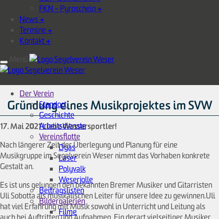
FKN – Pyroschein
+
News
+
Termine
+
Kontakt
+
Menü
Der Verein
Gründung eines Musikprojektes im SVW
Standort
Geschichte
Arbeitsdienste
17. Mai 2021
Liebe Wassersportler!
Vereinsflotte
Nach längerer Zeit der Überlegung und Planung für eine
Dyas
Musikgruppe im Segelverein Weser nimmt das Vorhaben konkrete
Laser
Gestalt an.
Polyvalk
Weserjolle
Es ist uns gelungen den bekannten Bremer Musiker und Gitarristen
Beitragslisten
Uli Sobotta als musikalischen Leiter für unsere Idee zu gewinnen.Uli
Bildergalerien
hat viel Erfahrung mit Musik sowohl in Unterricht und Leitung als
Filme
auch bei Auftritten und Aufnahmen. Ein derart vielseitiger Musiker