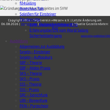
fit4sailing
Bootshaus Talk
Spleißen für Einsteiger
Törnberichte
Copyright 2014 - Segelverein »Weser« e.V. | Letzte Änderung am
06.08.2026 |
Impressum
SVW-Meilentörn Ostsee 2016
|
Datenschutzerklärung
| *Quelle Gezeitendaten:
BSH
Erfahrungsbericht vom World Sailing
Sicherheitslehrgang
powered by webEdition CMS
Ausbildung
Allgemeines zur Ausbildung
Segeln – Einsteiger
Segeln – Aufbaukurs
SBF – Theorie
SBF – Mobo-Praxis
SKS – Theorie
SKS – Praxis
SSS – Theorie
SSS – Praxis
SRC – Sprechfunk
UBI – Binnenfunk
FKN – Pyroschein