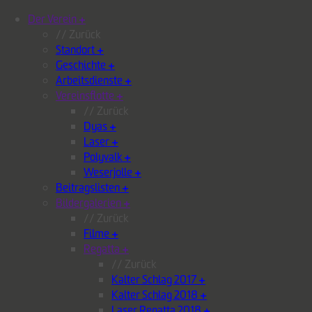
Der Verein
+
// Zurück
Standort
+
Geschichte
+
Arbeitsdienste
+
Vereinsflotte
+
// Zurück
Dyas
+
Laser
+
Polyvalk
+
Weserjolle
+
Beitragslisten
+
Bildergalerien
+
// Zurück
Filme
+
Regatta
+
// Zurück
Kalter Schlag 2017
+
Kalter Schlag 2018
+
Laser Regatta 2018
+