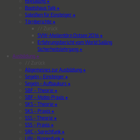
fit4sailing
+
Bootshaus Talk
+
Spleißen für Einsteiger
+
Törnberichte
+
// Zurück
SVW-Meilentörn Ostsee 2016
+
Erfahrungsbericht vom World Sailing
Sicherheitslehrgang
+
Ausbildung
+
// Zurück
Allgemeines zur Ausbildung
+
Segeln – Einsteiger
+
Segeln – Aufbaukurs
+
SBF – Theorie
+
SBF – Mobo-Praxis
+
SKS – Theorie
+
SKS – Praxis
+
SSS – Theorie
+
SSS – Praxis
+
SRC – Sprechfunk
+
UBI – Binnenfunk
+