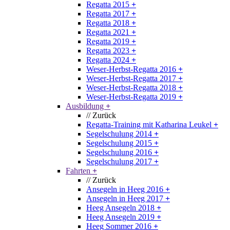
Regatta 2015
+
Regatta 2017
+
Regatta 2018
+
Regatta 2021
+
Regatta 2019
+
Regatta 2023
+
Regatta 2024
+
Weser-Herbst-Regatta 2016
+
Weser-Herbst-Regatta 2017
+
Weser-Herbst-Regatta 2018
+
Weser-Herbst-Regatta 2019
+
Ausbildung
+
// Zurück
Regatta-Training mit Katharina Leukel
+
Segelschulung 2014
+
Segelschulung 2015
+
Segelschulung 2016
+
Segelschulung 2017
+
Fahrten
+
// Zurück
Ansegeln in Heeg 2016
+
Ansegeln in Heeg 2017
+
Heeg Ansegeln 2018
+
Heeg Ansegeln 2019
+
Heeg Sommer 2016
+