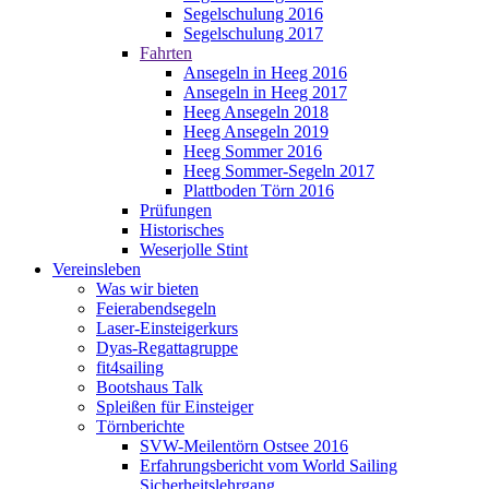
Segelschulung 2016
Segelschulung 2017
Fahrten
Ansegeln in Heeg 2016
Ansegeln in Heeg 2017
Heeg Ansegeln 2018
Heeg Ansegeln 2019
Heeg Sommer 2016
Heeg Sommer-Segeln 2017
Plattboden Törn 2016
Prüfungen
Historisches
Weserjolle Stint
Vereinsleben
Was wir bieten
Feierabendsegeln
Laser-Einsteigerkurs
Dyas-Regattagruppe
fit4sailing
Bootshaus Talk
Spleißen für Einsteiger
Törnberichte
SVW-Meilentörn Ostsee 2016
Erfahrungsbericht vom World Sailing
Sicherheitslehrgang