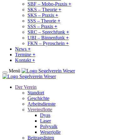
SBF – Mobo-Praxis
+
SKS – Theorie
+
SKS – Praxis
+
SSS – Theorie
+
SSS – Praxis
+
SRC – Sprechfunk
+
UBI – Binnenfunk
+
FKN – Pyroschein
+
News
+
Termine
+
Kontakt
+
Menü
Der Verein
Standort
Geschichte
Arbeitsdienste
Vereinsflotte
Dyas
Laser
Polyvalk
Weserjolle
Beitragslisten