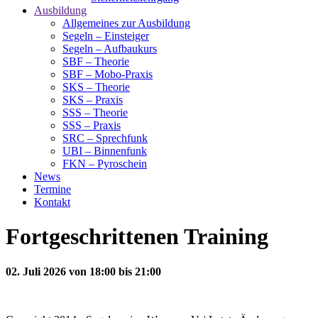
Ausbildung
Allgemeines zur Ausbildung
Segeln – Einsteiger
Segeln – Aufbaukurs
SBF – Theorie
SBF – Mobo-Praxis
SKS – Theorie
SKS – Praxis
SSS – Theorie
SSS – Praxis
SRC – Sprechfunk
UBI – Binnenfunk
FKN – Pyroschein
News
Termine
Kontakt
Fortgeschrittenen Training
02. Juli 2026 von 18:00 bis 21:00